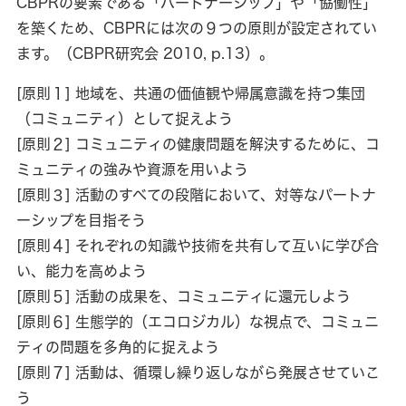
CBPRの要素である「パートナーシップ」や「協働性」
を築くため、CBPRには次の９つの原則が設定されてい
ます。（CBPR研究会 2010, p.13）。
[原則１] 地域を、共通の価値観や帰属意識を持つ集団
（コミュニティ）として捉えよう
[原則２] コミュニティの健康問題を解決するために、コ
ミュニティの強みや資源を用いよう
[原則３] 活動のすべての段階において、対等なパートナ
ーシップを目指そう
[原則４] それぞれの知識や技術を共有して互いに学び合
い、能力を高めよう
[原則５] 活動の成果を、コミュニティに還元しよう
[原則６] 生態学的（エコロジカル）な視点で、コミュニ
ティの問題を多角的に捉えよう
[原則７] 活動は、循環し繰り返しながら発展させていこ
う